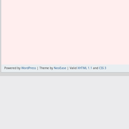
Powered by
WordPress
| Theme by
NeoEase
| Valid
XHTML 1.1
and
CSS 3