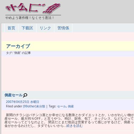
やめよう著作権！なくそう憲法！
首页
下载区
リンク
苦情係
アーカイブ
タグ: ‘倒産’ の記事
倒産セール
2007年
04月
25日 水曜日
Filed under
(99other)未分類
| Tags:
セール
,
倒産
新聞のチラシはパチンコ屋とか幸せになる数珠とかダイエットとか、いかがわしい物が
産セール、最大95％OFF」と言うやつ。 時計、財布、包丁、ネックレス、などなどっ
産セールってどうなのよと。 閉店だとまだ他店は営業するって感じがするけど、倒産っ
金がかかるわけだし、タダでもいいから
…続きを読む