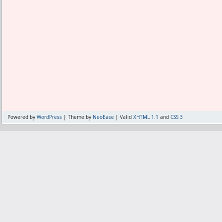
Powered by
WordPress
| Theme by
NeoEase
| Valid
XHTML 1.1
and
CSS 3