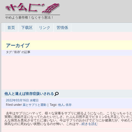
やめよう著作権！なくそう憲法！
首页
下载区
リンク
苦情係
アーカイブ
タグ: ‘依存’ の記事
他人と違えば依存症扱いされる
2022年
03月
16日 水曜日
Filed under
薬とサプリと運動
| Tags:
他人
,
依存
去年はサプリにハマって、様々な栄養をサプリに頼るようになった。こうなっちゃう
実際に亜鉛不足になってたみたいだしさ。たぶん日照不足でビタミンDも不足していた
んな病気を悪化させてたに違いない。今はサプリのおかげでどうにか健康だが、やめた
病気なのに死ねない状態になるのが怖い。これはサ
…続きを読む