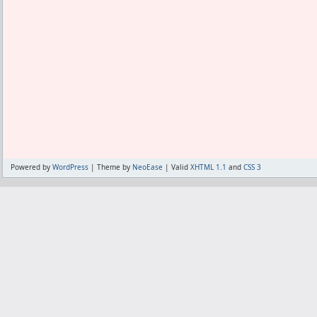
Powered by
WordPress
| Theme by
NeoEase
| Valid
XHTML 1.1
and
CSS 3