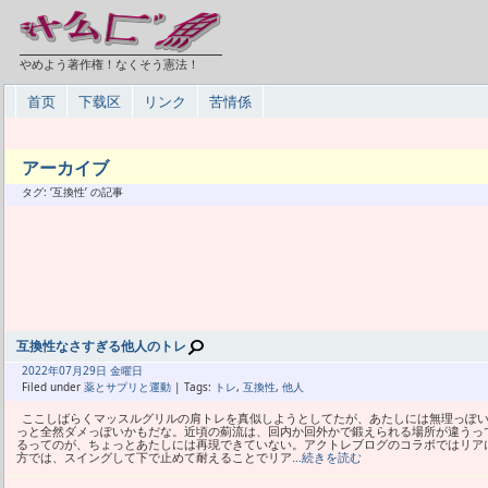
やめよう著作権！なくそう憲法！
首页
下载区
リンク
苦情係
アーカイブ
タグ: ‘互換性’ の記事
互換性なさすぎる他人のトレ
2022年
07月
29日 金曜日
Filed under
薬とサプリと運動
| Tags:
トレ
,
互換性
,
他人
ここしばらくマッスルグリルの肩トレを真似しようとしてたが、あたしには無理っぽ
っと全然ダメっぽいかもだな。近頃の薊流は、回内か回外かで鍛えられる場所が違うっ
るってのが、ちょっとあたしには再現できていない。アクトレブログのコラボではリア
方では、スイングして下で止めて耐えることでリア
…続きを読む