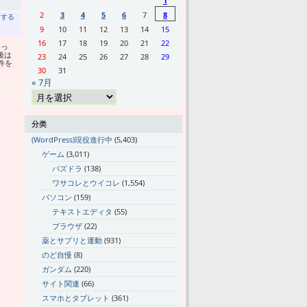
1
2
3
4
5
6
7
8
トする
9
10
11
12
13
14
15
16
17
18
19
20
21
22
まっ
後は
23
24
25
26
27
28
29
件を
30
31
« 7月
分类
(WordPress)現役進行中
(5,403)
ゲーム
(3,011)
パズドラ
(138)
ワサコレとウイコレ
(1,554)
パソコン
(159)
テキストエディタ
(55)
ブラウザ
(22)
薬とサプリと運動
(931)
のど自慢
(8)
ガンダム
(220)
サイト関連
(66)
スマホとタブレット
(361)