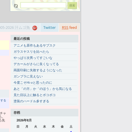
005-2026 汁ムゴ魚
Twitter
RSS
feed
最近の投稿
アニメも原作もあるサブスク
ガラスヤスリを比べたら
やっぱり次男ってすごいな
デカールがさらに良くなってる
両面印刷に失敗するようになった
ガンプラに見えない
今度こそHi-νと思ったのに
あと「の方」か「のほう」かも気になる
見た目以上に触るとボコボコ
トする
塗装のハードル多すぎる
存档
チャ
ろ。
ろ先
2026年8月
日
月
火
水
木
金
土