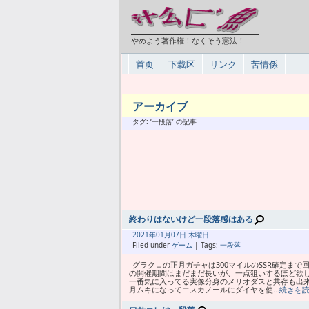
やめよう著作権！なくそう憲法！
首页
下载区
リンク
苦情係
アーカイブ
タグ: ‘一段落’ の記事
終わりはないけど一段落感はある
2021年
01月
07日 木曜日
Filed under
ゲーム
| Tags:
一段落
グラクロの正月ガチャは300マイルのSSR確定ま
の開催期間はまだまだ長いが、一点狙いするほど欲
一番気に入ってる実像分身のメリオダスと共存も出
月ムキになってエスカノールにダイヤを使
…続きを