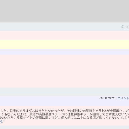
© 2
746 letters |
コメン
で回した。目玉のメリオダスは当たらなかったが、それ以外の未所持キャラ3体が全部出た。ガ
しくもないんだよね。最近の高難易度ステージには魔神族キラーが頻出してまず使えないだ
来ないだろ。攻略サイトの評価は高いけど、個人的にはムキになるほど欲しくもない。むし
読む