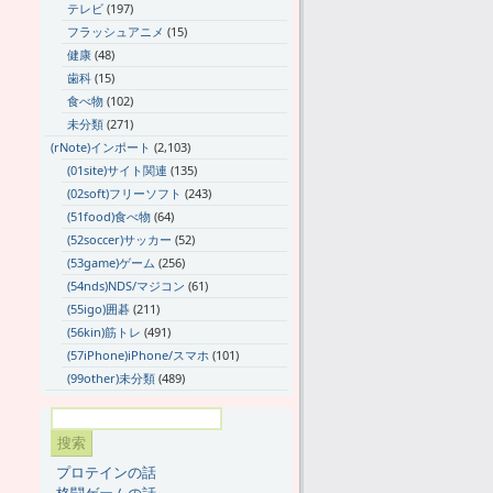
テレビ
(197)
フラッシュアニメ
(15)
健康
(48)
歯科
(15)
食べ物
(102)
未分類
(271)
(rNote)インポート
(2,103)
(01site)サイト関連
(135)
(02soft)フリーソフト
(243)
(51food)食べ物
(64)
(52soccer)サッカー
(52)
(53game)ゲーム
(256)
(54nds)NDS/マジコン
(61)
(55igo)囲碁
(211)
(56kin)筋トレ
(491)
(57iPhone)iPhone/スマホ
(101)
(99other)未分類
(489)
プロテインの話