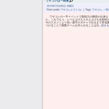
ワサコレは一段落
2014年
10月
06日 月曜日
Filed under
ワサコレとウイコレ
| Tags:
ワサコレ
,
一段
ワサコレの一平イベントで新戦力の獲得が出来なく
た。これでもう、レベル上げもスキル上げも全部終
今のスタメンより良い選手がガチャで出るまで育成要
つけることで複数チームを作らせることは出
…続き