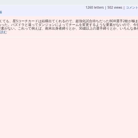
1260 letters | 502 views |
コメン
落
ても、星5コーチカードは結構出てくれるので、超強化試合待ちだったBDR選手2枚が極
わった。パズドラと違ってダンジョンによってチームを変更するような要素がないので、今
素がない。これって例えば、南米出身者縛りとか、30歳以上の選手縛りとか、いろんな条
を読む