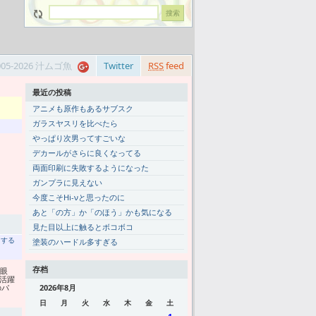
005-2026 汁ムゴ魚
Twitter
RSS
feed
最近の投稿
アニメも原作もあるサブスク
ガラスヤスリを比べたら
やっぱり次男ってすごいな
デカールがさらに良くなってる
両面印刷に失敗するようになった
ガンプラに見えない
今度こそHi-νと思ったのに
あと「の方」か「のほう」かも気になる
見た目以上に触るとボコボコ
トする
塗装のハードル多すぎる
存档
真眼
活躍
のパ
2026年8月
日
月
火
水
木
金
土