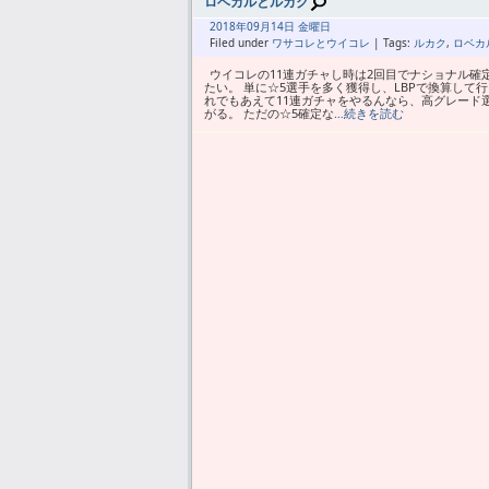
ロベカルとルカク
2018年
09月
14日 金曜日
Filed under
ワサコレとウイコレ
| Tags:
ルカク
,
ロベカ
ウイコレの11連ガチャし時は2回目でナショナル確
たい。 単に☆5選手を多く獲得し、LBPで換算して
れでもあえて11連ガチャをやるんなら、高グレード
がる。 ただの☆5確定な
…続きを読む