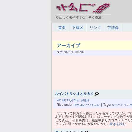
やめよう著作権！なくそう憲法！
首页
下载区
リンク
苦情係
アーカイブ
タグ: ‘ルカク’ の記事
ルイパトリシオとルカク
2019年
11月
20日 水曜日
Filed under
ワサコレとウイコレ
| Tags:
ルイパトリシ
ワサコレで何ガチャ券だったかも覚えてないが、コス
あるし赤だけど聖域あるし、銀コーチングは数字が低
してきた。 それを先日、銀聖域ありのコスト38ロ
ッシブに引っかかるのが良いのかし
…続きを読む