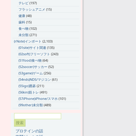
テレビ
(197)
フラッシュアニメ
(15)
健康
(48)
歯科
(15)
食べ物
(102)
未分類
(271)
(rNote)インポート
(2,103)
(01site)サイト関連
(135)
(02soft)フリーソフト
(243)
(51food)食べ物
(64)
(52soccer)サッカー
(52)
(53game)ゲーム
(256)
(54nds)NDS/マジコン
(61)
(55igo)囲碁
(211)
(56kin)筋トレ
(491)
(57iPhone)iPhone/スマホ
(101)
(99other)未分類
(489)
プロテインの話