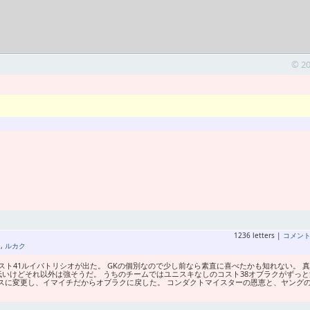
© 2
1236 letters |
コメン
オ
,
ルカク
ト41ルイパトリシオが出た。 GKの個別なので少し前なら素直に喜べたかも知れない。 
いけどそれ以外は強そうだ。 うちのチームではユニスキなしのコスト38オブラクがずっと
リスに変更し、イマイチだからオブラクに戻した。 コンダクトマイスターの恩恵と、ヤング