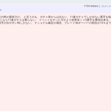
1154 letters |
コメン
ル
定の時が最有力だ。 と言うのも、ガチャ券からは出ない、11連ガチャでしか出ない選手を
行くなら11連ガチャは要らない。 イベントをやった方がより効率良く☆5選手を獲得出来る。
選手が出やすい時しかない。 ナショナル確定の場合、グレード96オーバーの割合が15％ま