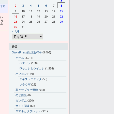
1
2
3
4
5
6
7
8
トする
9
10
11
12
13
14
15
16
17
18
19
20
21
22
狙い
 そ
23
24
25
26
27
28
29
で上
30
31
« 7月
分类
(WordPress)現役進行中
(5,403)
ゲーム
(3,011)
パズドラ
(138)
ワサコレとウイコレ
(1,554)
パソコン
(159)
テキストエディタ
(55)
ブラウザ
(22)
薬とサプリと運動
(931)
のど自慢
(8)
ガンダム
(220)
サイト関連
(66)
スマホとタブレット
(361)