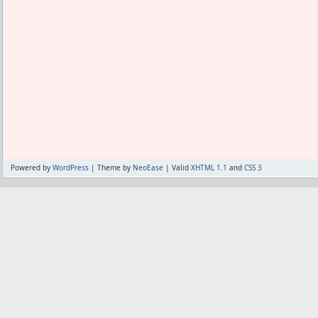
Powered by
WordPress
| Theme by
NeoEase
| Valid
XHTML 1.1
and
CSS 3