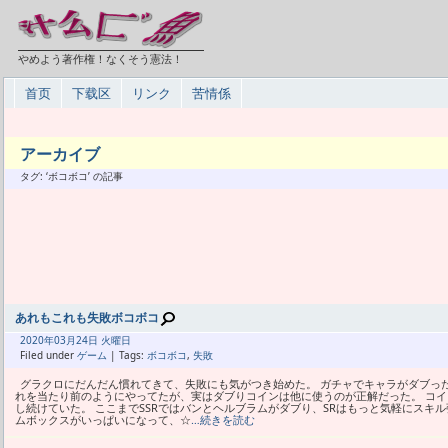
やめよう著作権！なくそう憲法！
首页
下载区
リンク
苦情係
アーカイブ
タグ: ‘ボコボコ’ の記事
あれもこれも失敗ボコボコ
2020年
03月
24日 火曜日
Filed under
ゲーム
| Tags:
ボコボコ
,
失敗
グラクロにだんだん慣れてきて、失敗にも気がつき始めた。 ガチャでキャラがダブっ
れを当たり前のようにやってたが、実はダブりコインは他に使うのが正解だった。 コ
し続けていた。 ここまでSSRではバンとヘルブラムがダブり、SRはもっと気軽にスキ
ムボックスがいっぱいになって、☆
…続きを読む