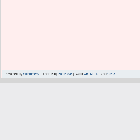
Powered by
WordPress
| Theme by
NeoEase
| Valid
XHTML 1.1
and
CSS 3