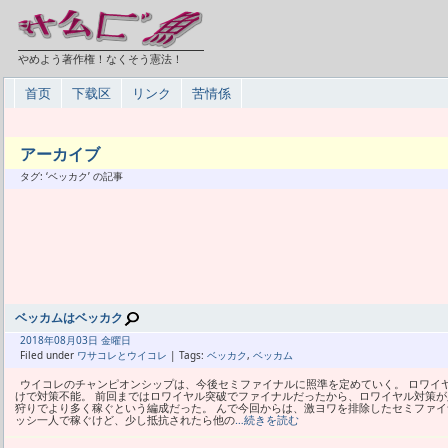
やめよう著作権！なくそう憲法！
首页
下载区
リンク
苦情係
アーカイブ
タグ: ‘ベッカク’ の記事
ベッカムはベッカク
2018年
08月
03日 金曜日
Filed under
ワサコレとウイコレ
| Tags:
ベッカク
,
ベッカム
ウイコレのチャンピオンシップは、今後セミファイナルに照準を定めていく。 ロワイ
けで対策不能。 前回まではロワイヤル突破でファイナルだったから、ロワイヤル対策が
狩りでより多く稼ぐという編成だった。 んで今回からは、激ヨワを排除したセミファイ
ッシ一人で稼ぐけど、少し抵抗されたら他の
…続きを読む