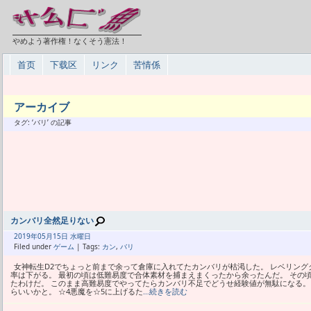
やめよう著作権！なくそう憲法！
首页
下载区
リンク
苦情係
アーカイブ
タグ: ‘バリ’ の記事
カンバリ全然足りない
2019年
05月
15日 水曜日
Filed under
ゲーム
| Tags:
カン
,
バリ
女神転生D2でちょっと前まで余って倉庫に入れてたカンバリが枯渇した。 レベリン
率は下がる。 最初の頃は低難易度で合体素材を捕まえまくったから余ったんだ。 その
たわけだ。 このまま高難易度でやってたらカンバリ不足でどうせ経験値が無駄になる。
らいいかと。 ☆4悪魔を☆5に上げるた
…続きを読む