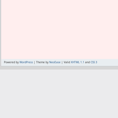
Powered by
WordPress
| Theme by
NeoEase
| Valid
XHTML 1.1
and
CSS 3