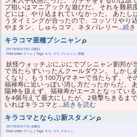
ン未入手状態だった。 ガチャをするのは誰
プ狙いはマニアックな遊びだ。 それを難易
どには、やり込まれていなかった。 あたし
うタイミングが合ったので、コッソリやり込
やまタン、しゅらコマ、ネタバレリー
…続き
キラコマ亜種ブシニャン
2017年
06月
19日 月曜日
Filed under
ゲーム
| Tags:
キラ
,
コマ
,
ブシニャン
,
亜種
妖怪ウォッチぷにぷにでブシニャン劉邦が当た
で当たらずいったんクールダウン。 しかし
くなり、もう100万yマネーで当たらず。 
福禄寿に近いっぽい消し方だったからだ。 あた
陽神を扱えず、福禄寿がエースとなっている
を4個与えて最大にしたが、2発撃ちきるまで
いればキラコマと
…続きを読む
キラコマとならぶ新スタメン
2017年
05月
17日 水曜日
Filed under
ゲーム
| Tags:
キラ
,
コマ
,
スタメン