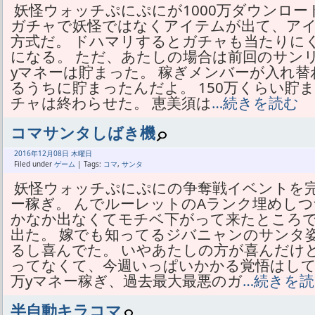
妖怪ウォッチぷにぷにが1000万ダウンロ
ガチャで妖怪ではなくアイテムが出て、ア
方式だ。 ドハマリするとガチャも当たりに
になる。 ただ、あたしの場合は前回のサン
yマネーは貯まった。 稼ぎメンバーが入れ
るうちに貯まったんだよ。 150万くらい貯
チャは終わらせた。 恵美須は
…続きを読む
コマサンタしばき機
2016年
12月
08日 木曜日
Filed under
ゲーム
| Tags:
コマ
,
サンタ
妖怪ウォッチぷにぷにの争奪戦イベントを
ー稼ぎ。 んでルーレットのAランク埋めしつ
かなか出なくてモチベ下がって来たところ
出た。 嫁でも知ってるジバニャンのサンタ
るし喜んでた。 いやあたしの方が喜んだけ
ってなくて、今週いっぱいかかる覚悟はして
万yマネー稼ぎ、過去最大最悪のガ
…続きを
半自動キラコマ