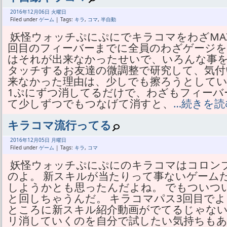
2016年
12月
06日 火曜日
Filed under
ゲーム
| Tags:
キラ
,
コマ
,
半自動
妖怪ウォッチぷにぷにでキラコマをわざMA
回目のフィーバーまでに全員のわざゲージを
はそれが出来なかったせいで、いろんな事を
タッチするお友達の微調整で研究して、気付
来なかった理由は、少しでも擦ろうとしてい
1ぷにずつ消してるだけで、わざもフィーバ
て少しずつでもつなげて消すと、
…続きを読
キラコマ流行ってる
2016年
12月
05日 月曜日
Filed under
ゲーム
| Tags:
キラ
,
コマ
妖怪ウォッチぷにぷにのキラコマはコロン
のよ。 新スキルが当たりって事ないゲーム
しようかとも思ったんだよね。 でもついつ
と回しちゃうんだ。 キラコマパス3回目でよ
ところに新スキル紹介動画がでてるじゃない
リ消していくのを自分で試したい気持ちもあ