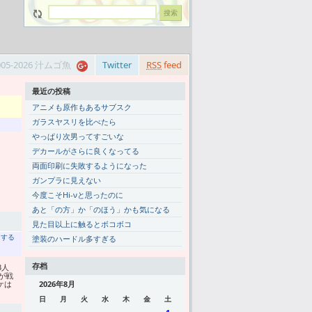
005-2026 汁ムゴ魚
Twitter
RSS
feed
最近の投稿
アニメも原作もあるサブスク
ガラスヤスリを比べたら
やっぱり次男ってすごいな
デカールがさらに良くなってる
両面印刷に失敗するようになった
ガンプラに見えない
今度こそHi-νと思ったのに
あと「の方」か「のほう」かも気になる
見た目以上に触るとボコボコ
トする
塗装のハードル多すぎる
存档
3人
が戦
ケは
2026年8月
日
月
火
水
木
金
土