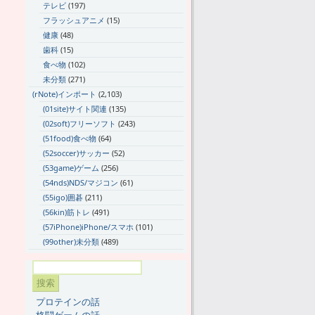
テレビ
(197)
フラッシュアニメ
(15)
健康
(48)
歯科
(15)
食べ物
(102)
未分類
(271)
(rNote)インポート
(2,103)
(01site)サイト関連
(135)
(02soft)フリーソフト
(243)
(51food)食べ物
(64)
(52soccer)サッカー
(52)
(53game)ゲーム
(256)
(54nds)NDS/マジコン
(61)
(55igo)囲碁
(211)
(56kin)筋トレ
(491)
(57iPhone)iPhone/スマホ
(101)
(99other)未分類
(489)
プロテインの話