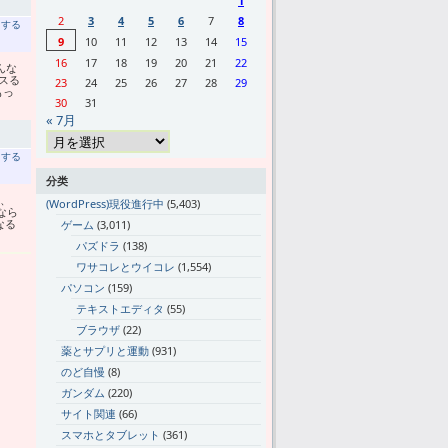
1
2
3
4
5
6
7
8
トする
9
10
11
12
13
14
15
16
17
18
19
20
21
22
んな
スる
23
24
25
26
27
28
29
もっ
30
31
« 7月
トする
分类
、
(WordPress)現役進行中
(5,403)
なら
なる
ゲーム
(3,011)
パズドラ
(138)
ワサコレとウイコレ
(1,554)
パソコン
(159)
テキストエディタ
(55)
ブラウザ
(22)
薬とサプリと運動
(931)
のど自慢
(8)
ガンダム
(220)
サイト関連
(66)
スマホとタブレット
(361)