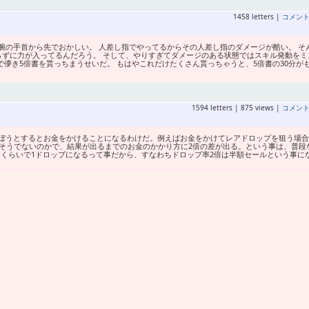
1458 letters |
コメン
腕の手首から先でおかしい。 人差し指でやってるからその人差し指のダメージが酷い。 そ
らずに力が入ってるんだろう。 そして、やりすぎてダメージのある状態ではスキル発動をミ
で儚き5倍書を貰っちまうせいだ。 もはやこれだけたくさん貰っちゃうと、5倍書の30分が
1594 letters | 875 views |
コメン
ぼうとするとお金をかけることになるわけだ。例えばお金をかけてレアドロップを狙う場合
そうでないのかで、結果が出るまでのお金のかかり方に2倍の差が出る。という事は、普段
0円くらいで1ドロップになるって事だから、すなわちドロップ率2倍は半額セールという事に
む