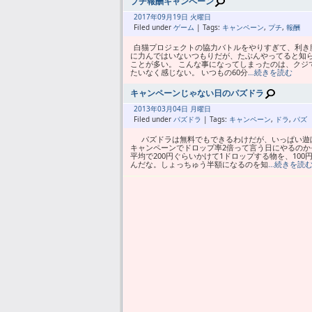
プチ報酬キャンペーン
2017年
09月
19日 火曜日
Filed under
ゲーム
| Tags:
キャンペーン
,
プチ
,
報酬
白猫プロジェクトの協力バトルをやりすぎて、利き
に力んではいないつもりだが、たぶんやってると知
ことが多い。 こんな事になってしまったのは、クジ
たいなく感じない。 いつもの60分
…続きを読む
キャンペーンじゃない日のパズドラ
2013年
03月
04日 月曜日
Filed under
パズドラ
| Tags:
キャンペーン
,
ドラ
,
パズ
パズドラは無料でもできるわけだが、いっぱい遊
キャンペーンでドロップ率2倍って言う日にやるのか
平均で200円ぐらいかけて1ドロップする物を、10
んだな。しょっちゅう半額になるのを知
…続きを読