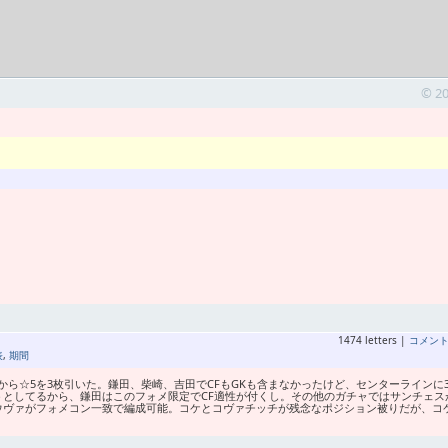
© 2
1474 letters |
コメン
表
,
期間
ら☆5を3枚引いた。鎌田、柴崎、吉田でCFもGKも含まなかったけど、センターラインに
としてるから、鎌田はこのフォメ限定でCF適性が付くし。その他のガチャではサンチェス
ウヴァがフォメコン一致で編成可能。コケとコヴァチッチが残念なポジション被りだが、コ