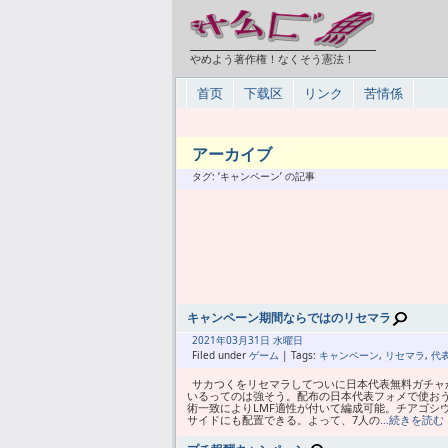
やめよう著作権！なくそう憲法！
首页
下载区
リンク
苦情係
アーカイブ
タグ: ‘キャンペーン’ の記事
キャンペーン期間ならではのリセマラ
2021年
03月
31日 水曜日
Filed under
ゲーム
| Tags:
キャンペーン
,
リセマラ
,
代
サカつくをリセマラしてついに日本代表無料ガチャか
いるってのは強そう。配布の日本代表フォメで使おう
術一致によりLMF適性が付いて編成可能。チアゴシ
サイドにも配置できる。よって、7人の
…続きを読む