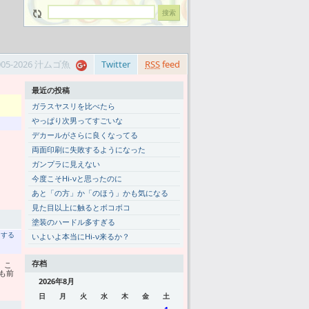
005-2026 汁ムゴ魚
Twitter
RSS
feed
最近の投稿
ガラスヤスリを比べたら
やっぱり次男ってすごいな
デカールがさらに良くなってる
両面印刷に失敗するようになった
ガンプラに見えない
今度こそHi-νと思ったのに
あと「の方」か「のほう」かも気になる
見た目以上に触るとボコボコ
塗装のハードル多すぎる
トする
いよいよ本当にHi-ν来るか？
存档
 こ
も前
ト
2026年8月
日
月
火
水
木
金
土