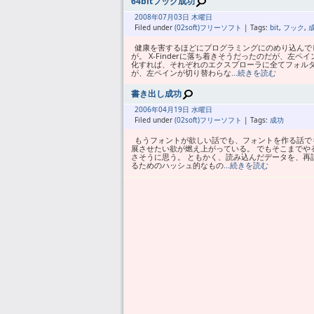
64bitフック成功
2008年
07月
03日 木曜日
Filed under
(02soft)フリーソフト
| Tags:
bit
,
フック
,
健康を害するほどにプログラミングにのめり込んで
が。 X-Finderに落ち着きそうだったのだが、
化すれば、それぞれのエクスプローラに全てフォルダツ
が、左ペインが切り替わらな
…続きを読む
書き出し成功
2006年
04月
19日 水曜日
Filed under
(02soft)フリーソフト
| Tags:
成功
もうフォントが欲しい話でも、フォントを作る話でも
展させたい欲が燃え上がっている。 でもそこまでや
さそうに思う。 ともかく、読み込んだデータを、再計
るためのハッシュ的なもの
…続きを読む