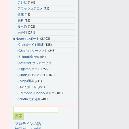
テレビ
(196)
フラッシュアニメ
(15)
健康
(48)
歯科
(15)
食べ物
(102)
未分類
(271)
(rNote)インポート
(2,103)
(01site)サイト関連
(135)
(02soft)フリーソフト
(243)
(51food)食べ物
(64)
(52soccer)サッカー
(52)
(53game)ゲーム
(256)
(54nds)NDS/マジコン
(61)
(55igo)囲碁
(211)
(56kin)筋トレ
(491)
(57iPhone)iPhone/スマホ
(101)
(99other)未分類
(489)
プロテインの話