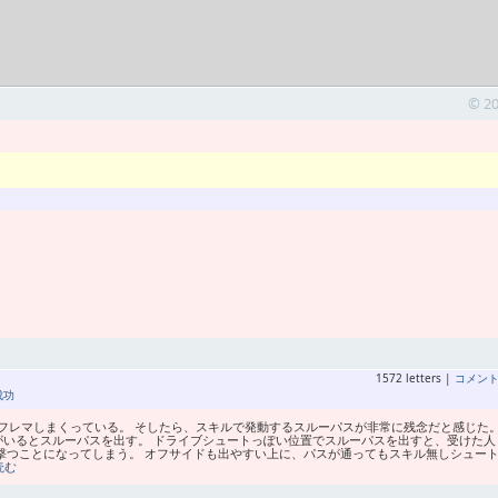
© 2
1572 letters |
コメン
成功
フレマしまくっている。 そしたら、スキルで発動するスルーパスが非常に残念だと感じた。
がいるとスルーパスを出す。 ドライブシュートっぽい位置でスルーパスを出すと、受けた人
撃つことになってしまう。 オフサイドも出やすい上に、パスが通ってもスキル無しシュー
読む