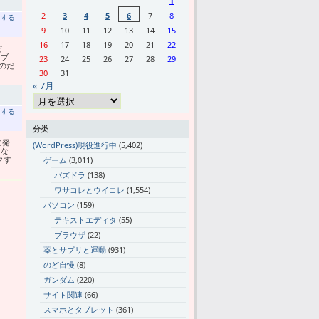
1
2
3
4
5
6
7
8
トする
9
10
11
12
13
14
15
16
17
18
19
20
21
22
だ
タブ
23
24
25
26
27
28
29
のだ
30
31
« 7月
トする
分类
に発
(WordPress)現役進行中
(5,402)
もな
クす
ゲーム
(3,011)
パズドラ
(138)
ワサコレとウイコレ
(1,554)
パソコン
(159)
テキストエディタ
(55)
ブラウザ
(22)
薬とサプリと運動
(931)
のど自慢
(8)
ガンダム
(220)
サイト関連
(66)
スマホとタブレット
(361)