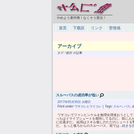
やめよう著作権！なくそう憲法！
首页
下载区
リンク
苦情係
アーカイブ
タグ: ‘成功’ の記事
スルーパスの成功率が低い
2017年
05月
30日 火曜日
Filed under
ワサコレとウイコレ
| Tags:
スルー
,
パス
,
ワサコレでファンヒンケルを無理矢理使おうとして
っちはドライブシュートを期待してるのに、前に人
に出過ぎだ。 結局はスキル無しのただのシュートを
だ。 もっと後ろからのスルーパス、前では
…続きを