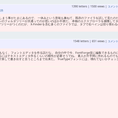
1390 letters | 1500 views |
コメン
成功
しまう事がたまにあるので、 一休みという意味も兼ねて、既存のファイラを試して見たの
左ペインのフォルダツリーが共通ってのが思いのほか不便だ。 本物のエクスプローラを捕獲して
リーがつくのだが、 X-Finderを含む多くのファイラでは、タブで右ペインは切り替わる
1548 letters | 651 views |
コメン
なく、フォントエディタを作る話だな。 自分の中で今、FontForge並に編集できるもの
るにはテキストエディタ作るくらいの根性が必要そうでね。 素人が片手間に作れるもので
算して書き出すと言うところまで出来た。 TrueTypeフォントには、壊れてないかチェッ