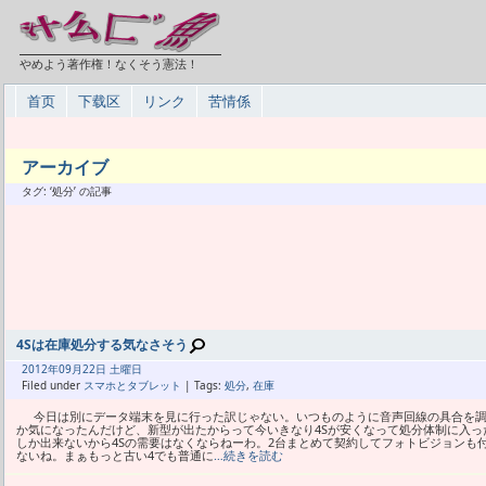
やめよう著作権！なくそう憲法！
首页
下载区
リンク
苦情係
アーカイブ
タグ: ‘処分’ の記事
4Sは在庫処分する気なさそう
2012年
09月
22日 土曜日
Filed under
スマホとタブレット
| Tags:
処分
,
在庫
今日は別にデータ端末を見に行った訳じゃない。いつものように音声回線の具合を調べ
か気になったんだけど、新型が出たからって今いきなり4Sが安くなって処分体制に入っ
しか出来ないから4Sの需要はなくならねーわ。2台まとめて契約してフォトビジョンも
ないね。まぁもっと古い4でも普通に
…続きを読む