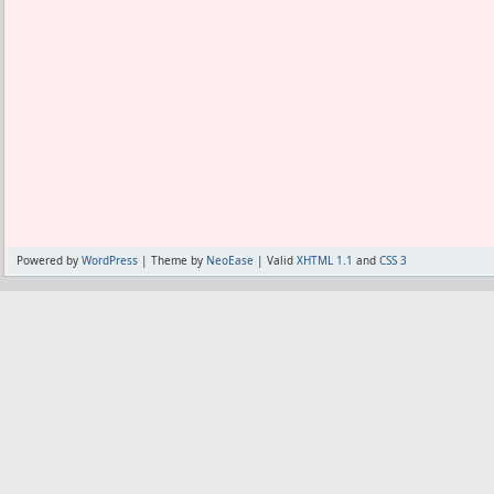
Powered by
WordPress
| Theme by
NeoEase
| Valid
XHTML 1.1
and
CSS 3