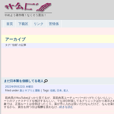
やめよう著作権！なくそう憲法！
首页
下载区
リンク
苦情係
アーカイブ
タグ: ‘信頼’ の記事
まだ日本製を信頼してる老人
2022年
09月
22日 木曜日
Filed under
薬とサプリと運動
| Tags:
信頼
,
日本
,
老人
筋肉系のYouTubeばっかり見てるが、某筋肉系ユーチューバーがハゲたくないらし
ートのフィナステリドを検討するらしい。でもSEO対策してるクリニックばかり表示さ
象では、正規ルートは全部ぼったくり。薬が手に入れば良いだけなんだけど、なんせ薬
するから、責任を持つ分は報酬を貰わなけ
…続きを読む