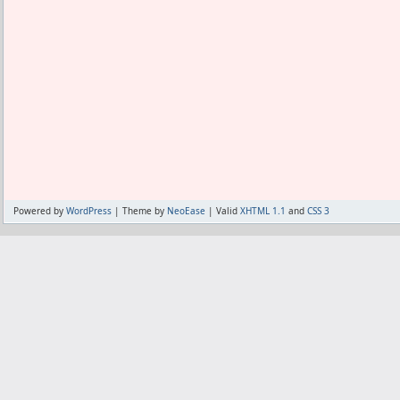
Powered by
WordPress
| Theme by
NeoEase
| Valid
XHTML 1.1
and
CSS 3