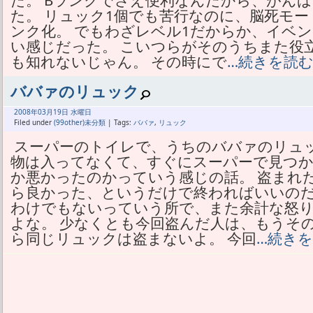
た。 Bランクでさえ便利なんだから、がん
た。 リュック1個でも苦行なのに、脳死モー
ンク化。 でもわざレベル1だからか、イベ
い感じだった。 こいつらがそのうちまた役
も知れないじゃん。 その時にで
…続きを読
ババァのリュック
2008年
03月
19日 水曜日
Filed under
(99other)未分類
| Tags:
ババァ
,
リュック
スーパーのトイレで、うちのババァのリュッ
物は入ってなくて、すぐにスーパーで見つか
か悪かったのかっていう感じの話。 盗まれ
ら良かった、というだけで終わればいいのだ
わけでもないっていう所で、また余計な怒
よな。 少なくとも今回盗んだ人は、もうそ
ら同じリュックは盗まないよ。 今回
…続き