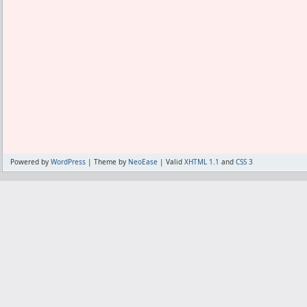
Powered by
WordPress
| Theme by
NeoEase
| Valid
XHTML 1.1
and
CSS 3