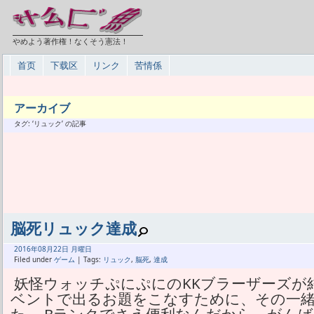
やめよう著作権！なくそう憲法！
首页
下载区
リンク
苦情係
アーカイブ
タグ: ‘リュック’ の記事
脳死リュック達成
2016年
08月
22日 月曜日
Filed under
ゲーム
| Tags:
リュック
,
脳死
,
達成
妖怪ウォッチぷにぷにのKKブラーザーズが
ベントで出るお題をこなすために、その一