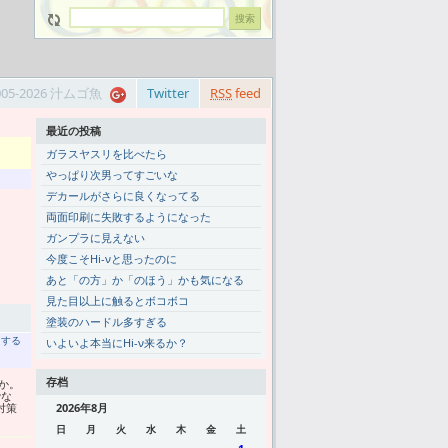
005-2026 汁ムゴ魚
Twitter
RSS
feed
最近の投稿
ガラスヤスリを比べたら
やっぱり次男ってすごいな
デカールがさらに良くなってる
両面印刷に失敗するようになった
ガンプラに見えない
今度こそHi-νと思ったのに
あと「の方」か「のほう」かも気になる
見た目以上に触るとボコボコ
塗装のハードル多すぎる
トする
いよいよ本当にHi-ν来るか？
存档
か。
でな
対策
2026年8月
日
月
火
水
木
金
土