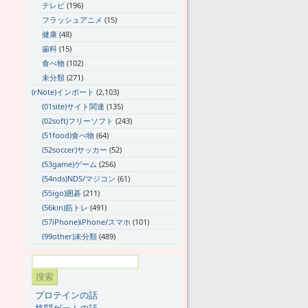
テレビ
(196)
フラッシュアニメ
(15)
健康
(48)
歯科
(15)
食べ物
(102)
未分類
(271)
(rNote)インポート
(2,103)
(01site)サイト関連
(135)
(02soft)フリーソフト
(243)
(51food)食べ物
(64)
(52soccer)サッカー
(52)
(53game)ゲーム
(256)
(54nds)NDS/マジコン
(61)
(55igo)囲碁
(211)
(56kin)筋トレ
(491)
(57iPhone)iPhone/スマホ
(101)
(99other)未分類
(489)
プロテインの話