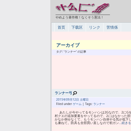
やめよう著作権！なくそう憲法！
首页
下载区
リンク
苦情係
アーカイブ
タグ: ‘ランナー’ の記事
ランナー弓
2015年
09月
12日 土曜日
Filed under
ゲーム
| Tags:
ランナー
あたしが今やってるモンハンは2Gなので、2にG
村クエの追加要素をやってるので、2にはなかった
かなか倒せなくて、もうモンハン自体やる気が低下
も兼ねて。防具も全部買い直しなので初ガン
…続き