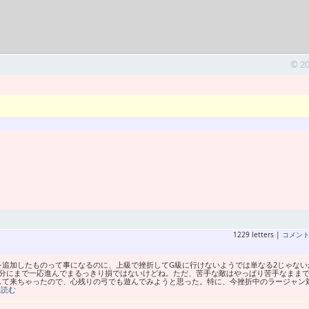
© 2
1229 letters |
コメン
を追加したものって事になるのに、上級で挫折してG級に行けないようでは単なる2じゃない
部分にまで一応進んでまるっきり損ではないけどね。ただ、苦手な敵はやっぱり苦手なまま
して来ちゃったので、心残りの弓でも遊んでみようと思った。特に、今挫折中のラージャン
を読む