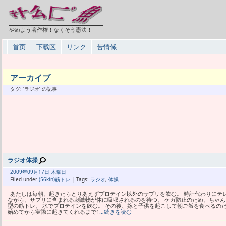
やめよう著作権！なくそう憲法！
首页
下载区
リンク
苦情係
アーカイブ
タグ: ‘ラジオ’ の記事
ラジオ体操
2009年
09月
17日 木曜日
Filed under
(56kin)筋トレ
| Tags:
ラジオ
,
体操
あたしは毎朝、起きたらとりあえずプロテイン以外のサプリを飲む。 時計代わりにテ
ながら、サプリに含まれる刺激物が体に吸収されるのを待つ。 ケガ防止のため、ちゃ
型の筋トレ。 水でプロテインを飲む。 その後、嫁と子供を起こして朝ご飯を食べるのだ
始めてから実際に起きてくれるまで1
…続きを読む