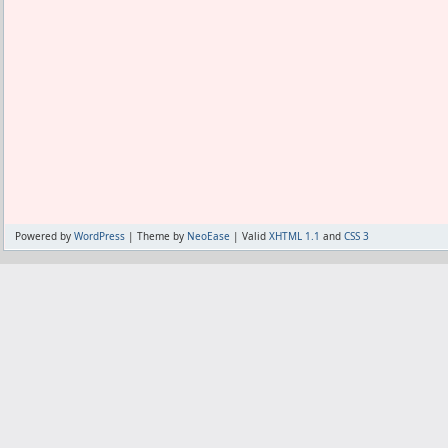
Powered by
WordPress
| Theme by
NeoEase
| Valid
XHTML 1.1
and
CSS 3