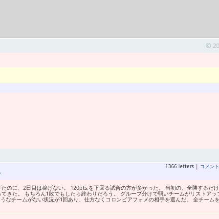
© 2
1366 letters |
コメン
ク
のに、2日目は稼げない。 120pts.を下回る試合の方が多かった。 当初の、全勝するだ
てきた。 もちろん1敗でもしたら終わりだろう。 グループ分けで弱いチームがリストアッ
そうなチームがない状況が1回あり、仕方なくコロンビアフォメの相手を選んだ。 全チーム