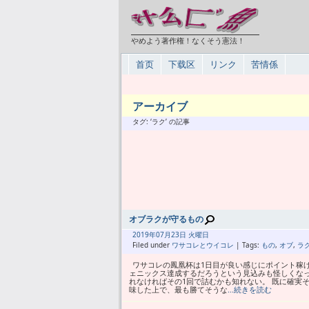
やめよう著作権！なくそう憲法！
首页
下载区
リンク
苦情係
アーカイブ
タグ: ‘ラク’ の記事
オブラクが守るもの
2019年
07月
23日 火曜日
Filed under
ワサコレとウイコレ
| Tags:
もの
,
オブ
,
ラ
ワサコレの鳳凰杯は1日目が良い感じにポイント稼げた
ェニックス達成するだろうという見込みも怪しくなっ
れなければその1回で詰むかも知れない。 既に確実
味した上で、最も勝てそうな
…続きを読む