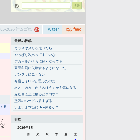
005-2026 汁ムゴ魚
Twitter
RSS
feed
最近の投稿
ガラスヤスリを比べたら
やっぱり次男ってすごいな
デカールがさらに良くなってる
両面印刷に失敗するようになった
ガンプラに見えない
今度こそHi-νと思ったのに
あと「の方」か「のほう」かも気になる
見た目以上に触るとボコボコ
塗装のハードル多すぎる
トする
いよいよ本当にHi-ν来るか？
存档
けフ
プさ
を吟
2026年8月
日
月
火
水
木
金
土