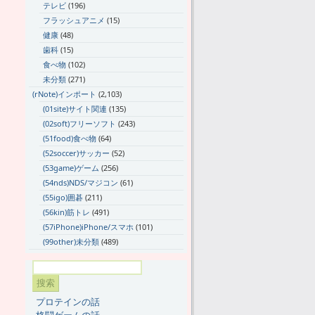
テレビ
(196)
フラッシュアニメ
(15)
健康
(48)
歯科
(15)
食べ物
(102)
未分類
(271)
(rNote)インポート
(2,103)
(01site)サイト関連
(135)
(02soft)フリーソフト
(243)
(51food)食べ物
(64)
(52soccer)サッカー
(52)
(53game)ゲーム
(256)
(54nds)NDS/マジコン
(61)
(55igo)囲碁
(211)
(56kin)筋トレ
(491)
(57iPhone)iPhone/スマホ
(101)
(99other)未分類
(489)
プロテインの話