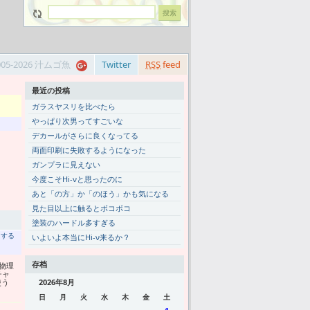
005-2026 汁ムゴ魚
Twitter
RSS
feed
最近の投稿
ガラスヤスリを比べたら
やっぱり次男ってすごいな
デカールがさらに良くなってる
両面印刷に失敗するようになった
ガンプラに見えない
今度こそHi-νと思ったのに
あと「の方」か「のほう」かも気になる
見た目以上に触るとボコボコ
塗装のハードル多すぎる
トする
いよいよ本当にHi-ν来るか？
存档
物理
チャ
使う
2026年8月
日
月
火
水
木
金
土