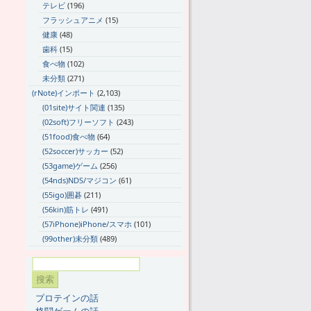
テレビ
(196)
フラッシュアニメ
(15)
健康
(48)
歯科
(15)
食べ物
(102)
未分類
(271)
(rNote)インポート
(2,103)
(01site)サイト関連
(135)
(02soft)フリーソフト
(243)
(51food)食べ物
(64)
(52soccer)サッカー
(52)
(53game)ゲーム
(256)
(54nds)NDS/マジコン
(61)
(55igo)囲碁
(211)
(56kin)筋トレ
(491)
(57iPhone)iPhone/スマホ
(101)
(99other)未分類
(489)
プロテインの話