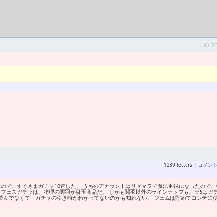
© 2
1239 letters |
コメン
えたので、すぐさまガチャ10連した。 うちのアカウントはリセマラで魔法重視になったので、
記念フェスガチャは、物理の関羽が目玉商品だ。 しかも関羽以外のラインナップも、☆5はガ
か遊んでなくて、ガチャの引き時がわかってないのかも知れない。 ジェムは貯めてコンテに