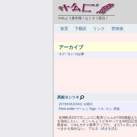
やめよう著作権！なくそう憲法！
首页
下载区
リンク
苦情係
アーカイブ
タグ: ‘ヨシ’ の記事
異能ヨシツネ
2019年
06月
04日 火曜日
Filed under
ゲーム
| Tags:
ツネ
,
ヨシ
,
異能
女神転生D2で久しぶりに配布ジェムが1000個超
を強化したい。 そこへちょうど今やってる500日
限多め、☆4もガチャ限率アップだ。 まだ1ヶ月し
べきかも知れない。 でもさ
…続きを読む