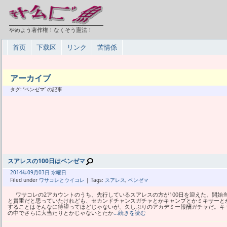
やめよう著作権！なくそう憲法！
首页
下载区
リンク
苦情係
アーカイブ
タグ: ‘ベンゼマ’ の記事
スアレスの100日はベンゼマ
2014年
09月
03日 水曜日
Filed under
ワサコレとウイコレ
| Tags:
スアレス
,
ベンゼマ
ワサコレの2アカウントのうち、先行しているスアレスの方が100日を迎えた。開始
と貴重だと思っていたけれども、セカンドチャンスガチャとかキャンプとかミキサーと
することはそんなに待望ってほどじゃないが、久しぶりのアカデミー報酬ガチャだ。キ
の中でさらに大当たりとかじゃないとたか
…続きを読む