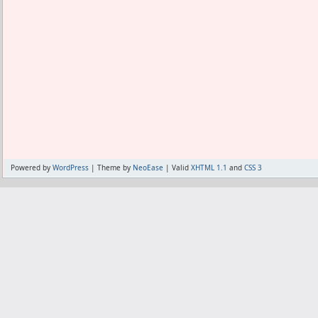
Powered by
WordPress
| Theme by
NeoEase
| Valid
XHTML 1.1
and
CSS 3