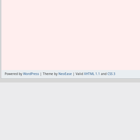
Powered by
WordPress
| Theme by
NeoEase
| Valid
XHTML 1.1
and
CSS 3