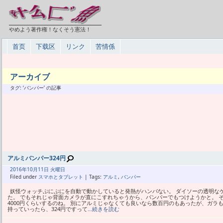
やめよう著作権！なくそう憲法！
首页
下载区
リンク
苦情係
アーカイブ
タグ: ‘バンパー’ の記事
アルミバンパー324円
2016年
10月
11日 火曜日
Filed under
スマホとタブレット
| Tags:
アルミ
,
バンパー
妖怪ウォッチぷにぷにを自動で動かしていると発熱がハンパない。 ダイソーの透明な
た。 でもそれじゃ背面カメラが直にこすれちゃうから、バンパーでもつけようかと。 
4000円くらいするのね。 別にアルミじゃなくても良いなら数百円のもあったが、ガラも
持っていったら、324円ですって
…続きを読む