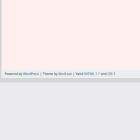
Powered by
WordPress
| Theme by
NeoEase
| Valid
XHTML 1.1
and
CSS 3