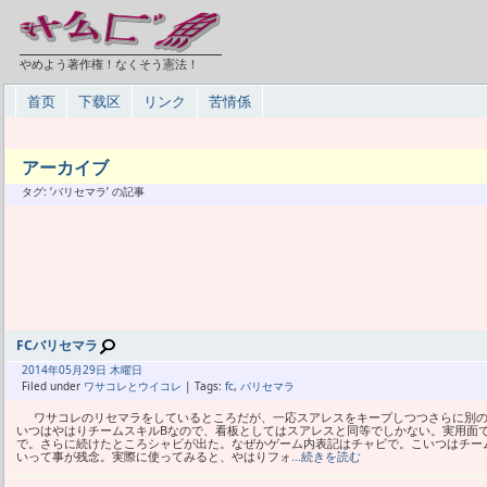
やめよう著作権！なくそう憲法！
首页
下载区
リンク
苦情係
アーカイブ
タグ: ‘バリセマラ’ の記事
FCバリセマラ
2014年
05月
29日 木曜日
Filed under
ワサコレとウイコレ
| Tags:
fc
,
バリセマラ
ワサコレのリセマラをしているところだが、一応スアレスをキープしつつさらに別の
いつはやはりチームスキルBなので、看板としてはスアレスと同等でしかない。実用面
で。さらに続けたところシャビが出た。なぜかゲーム内表記はチャビで。こいつはチー
いって事が残念。実際に使ってみると、やはりフォ
…続きを読む