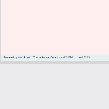
Powered by
WordPress
| Theme by
NeoEase
| Valid
XHTML 1.1
and
CSS 3