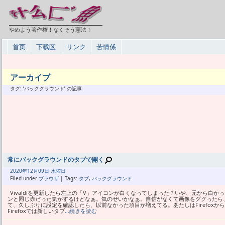
やめよう著作権！なくそう憲法！
首页
下载区
リンク
苦情係
アーカイブ
タグ: ‘バックグラウンド’ の記事
常にバックグラウンドのタブで開く
2020年
12月
09日 水曜日
Filed under
ブラウザ
| Tags:
タブ
,
バックグラウンド
Vivaldiを更新したら左上の「V」アイコンが白くなってしまった？いや、元から白
ンと同じ赤だった気がするけどなぁ。気のせいかなぁ。自信がなくて画像をググったら
て、久しぶりに設定を確認したら、以前なかった項目が増えてる。あたしはFirefox
Firefoxでは新しいタブ
…続きを読む