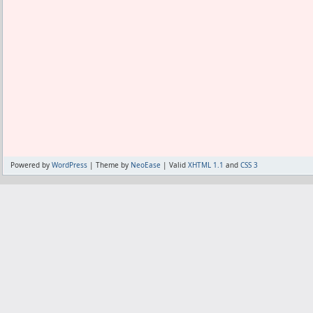
Powered by
WordPress
| Theme by
NeoEase
| Valid
XHTML 1.1
and
CSS 3