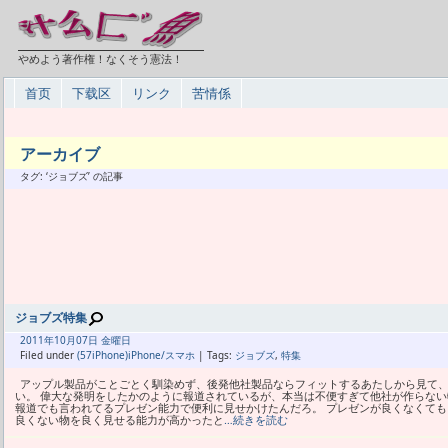
やめよう著作権！なくそう憲法！
首页
下载区
リンク
苦情係
アーカイブ
タグ: ‘ジョブズ’ の記事
ジョブズ特集
2011年
10月
07日 金曜日
Filed under
(57iPhone)iPhone/スマホ
| Tags:
ジョブズ
,
特集
アップル製品がことごとく馴染めず、後発他社製品ならフィットするあたしから見て、
い。 偉大な発明をしたかのように報道されているが、本当は不便すぎて他社が作らない
報道でも言われてるプレゼン能力で便利に見せかけたんだろ。 プレゼンが良くなくて
良くない物を良く見せる能力が高かったと
…続きを読む