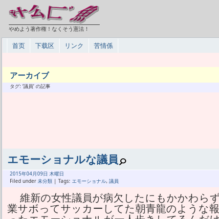
やめよう著作権！なくそう憲法！
首页
下载区
リンク
苦情係
アーカイブ
タグ: ‘議員’ の記事
エモーショナルな議員
2015年
04月
09日 木曜日
Filed under
未分類
| Tags:
エモーショナル
,
議員
維新の女性議員が病欠したにもかかわらず
業サボってサッカーしてた朝青龍のような報