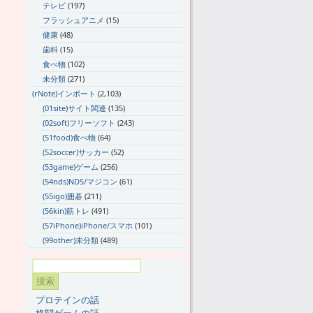
テレビ
(197)
フラッシュアニメ
(15)
健康
(48)
歯科
(15)
食べ物
(102)
未分類
(271)
(rNote)インポート
(2,103)
(01site)サイト関連
(135)
(02soft)フリーソフト
(243)
(51food)食べ物
(64)
(52soccer)サッカー
(52)
(53game)ゲーム
(256)
(54nds)NDS/マジコン
(61)
(55igo)囲碁
(211)
(56kin)筋トレ
(491)
(57iPhone)iPhone/スマホ
(101)
(99other)未分類
(489)
プロテインの話