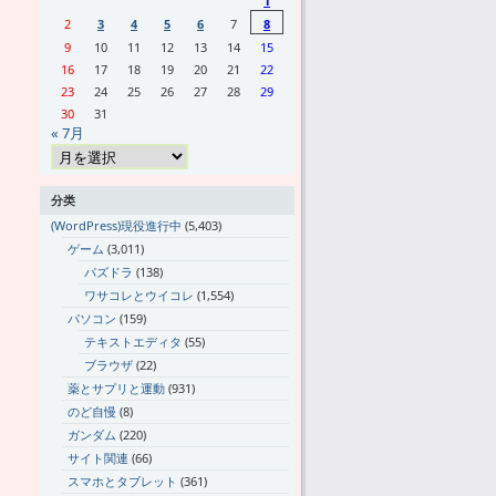
1
2
3
4
5
6
7
8
9
10
11
12
13
14
15
16
17
18
19
20
21
22
23
24
25
26
27
28
29
30
31
« 7月
分类
(WordPress)現役進行中
(5,403)
ゲーム
(3,011)
パズドラ
(138)
ワサコレとウイコレ
(1,554)
パソコン
(159)
テキストエディタ
(55)
ブラウザ
(22)
薬とサプリと運動
(931)
のど自慢
(8)
ガンダム
(220)
サイト関連
(66)
スマホとタブレット
(361)