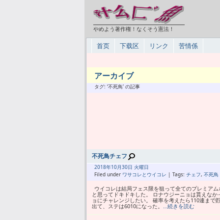
やめよう著作権！なくそう憲法！
首页
下载区
リンク
苦情係
アーカイブ
タグ: ‘不死鳥’ の記事
不死鳥チェフ
2018年
10月
30日 火曜日
Filed under
ワサコレとウイコレ
| Tags:
チェフ
,
不死鳥
ウイコレは結局フェス限を狙って全てのプレミアム
と思ってドキドキした。 ロナウジーニョは貰えなか
ョにチャレンジしたい。 確率を考えたら110連まで
出て、ステは6010になった。
…続きを読む