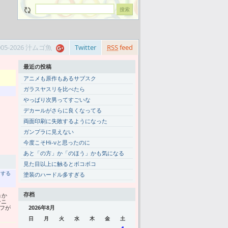
005-2026 汁ムゴ魚
Twitter
RSS
feed
最近の投稿
アニメも原作もあるサブスク
ガラスヤスリを比べたら
やっぱり次男ってすごいな
デカールがさらに良くなってる
両面印刷に失敗するようになった
ガンプラに見えない
今度こそHi-νと思ったのに
あと「の方」か「のほう」かも気になる
見た目以上に触るとボコボコ
トする
塗装のハードル多すぎる
存档
ョか
ーニ
ェフが
2026年8月
日
月
火
水
木
金
土