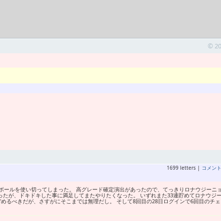
© 2
1699 letters |
コメン
ボールを使い切ってしまった。 高グレード確定演出があったので、てっきりロナウジーニ
ったが、ドキドキした事に満足してまたやりたくなった。 いずれまた33連貯めてロナウジ
貯めるべきだが、さすがにそこまでは無理だし。 そして8回目の28日ログインで6回目のチ