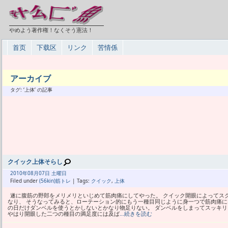
やめよう著作権！なくそう憲法！
首页
下载区
リンク
苦情係
アーカイブ
タグ: ‘上体’ の記事
クイック上体そらし
2010年
08月
07日 土曜日
Filed under
(56kin)筋トレ
| Tags:
クイック
,
上体
遂に腹筋の野郎をメリメリといじめて筋肉痛にしてやった。 クイック開眼によってス
なり、 そうなってみると、ローテーション的にもう一種目同じように身一つで筋肉痛に
の日だけダンベルを使うとかしないとかなり物足りない。 ダンベルをしまってスッキ
やはり開眼した二つの種目の満足度には及ば
…続きを読む