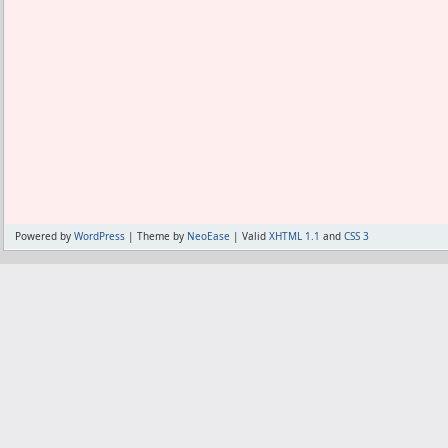
Powered by
WordPress
| Theme by
NeoEase
| Valid
XHTML 1.1
and
CSS 3