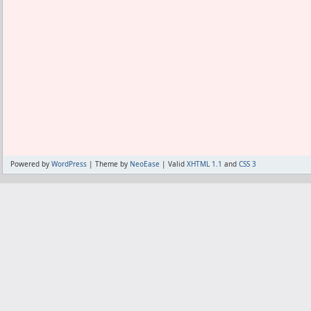
Powered by
WordPress
| Theme by
NeoEase
| Valid
XHTML 1.1
and
CSS 3