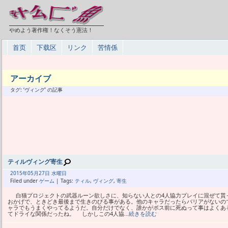
やめよう著作権！なくそう憲法！
首页
下载区
リンク
苦情係
アーカイブ
タグ: ‘ヴィング’ の記事
ティルヴィング寄生
2015年
05月
27日 水曜日
Filed under
ゲーム
| Tags:
ティル
,
ヴィング
,
寄生
白猫プロジェクトの武器ルーン欲しさに、知らない人との4人協力プレイに混ぜて貰
おかげで、ときどき最後まで生きのびる事がある。他のキャラだったらバリアがないの
ャラでもうまくやってるようだ。自分だけでなく、誰かがボス前に死ぬって事はよくあ
てドライな関係だったね。 しかしこの4人協
…続きを読む