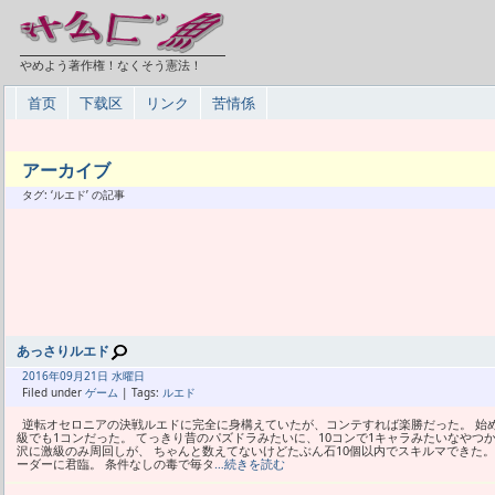
やめよう著作権！なくそう憲法！
首页
下载区
リンク
苦情係
アーカイブ
タグ: ‘ルエド’ の記事
あっさりルエド
2016年
09月
21日 水曜日
Filed under
ゲーム
| Tags:
ルエド
逆転オセロニアの決戦ルエドに完全に身構えていたが、コンテすれば楽勝だった。 始
級でも1コンだった。 てっきり昔のパズドラみたいに、10コンで1キャラみたいなやつ
沢に激級のみ周回しが、 ちゃんと数えてないけどたぶん石10個以内でスキルマできた
ーダーに君臨。 条件なしの毒で毎タ
…続きを読む