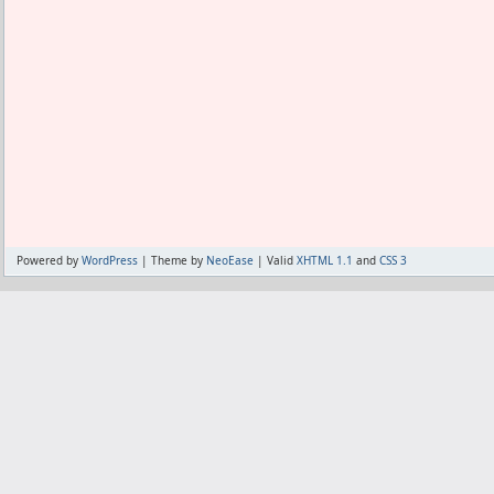
Powered by
WordPress
| Theme by
NeoEase
| Valid
XHTML 1.1
and
CSS 3