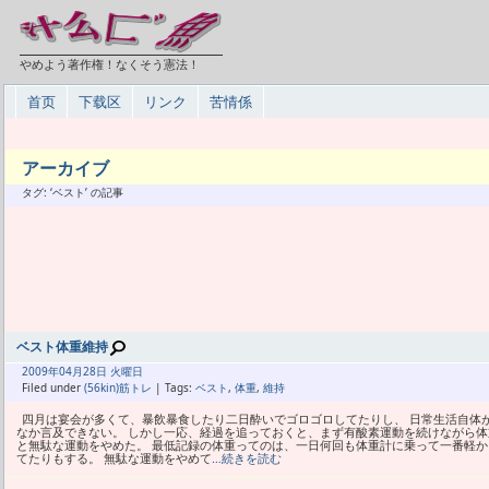
やめよう著作権！なくそう憲法！
首页
下载区
リンク
苦情係
アーカイブ
タグ: ‘ベスト’ の記事
ベスト体重維持
2009年
04月
28日 火曜日
Filed under
(56kin)筋トレ
| Tags:
ベスト
,
体重
,
維持
四月は宴会が多くて、暴飲暴食したり二日酔いでゴロゴロしてたりし、 日常生活自体
なか言及できない。 しかし一応、経過を追っておくと、まず有酸素運動を続けながら体重
と無駄な運動をやめた。 最低記録の体重ってのは、一日何回も体重計に乗って一番軽か
てたりもする。 無駄な運動をやめて
…続きを読む