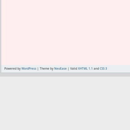
Powered by
WordPress
| Theme by
NeoEase
| Valid
XHTML 1.1
and
CSS 3