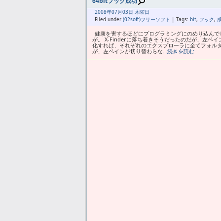
64bitフック成功
2008年
07月
03日 木曜日
Filed under
(02soft)フリーソフト
| Tags:
bit
,
フック
,
健康を害するほどにプログラミングにのめり込んで
が。 X-Finderに落ち着きそうだったのだが、
化すれば、それぞれのエクスプローラに全てフォルダツ
が、左ペインが切り替わらな
…続きを読む