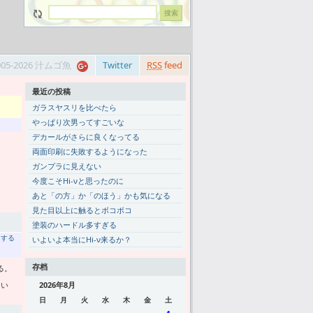
005-2026 汁ムゴ魚
Twitter
RSS
feed
最近の投稿
ガラスヤスリを比べたら
やっぱり次男ってすごいな
デカールがさらに良くなってる
両面印刷に失敗するようになった
ガンプラに見えない
今度こそHi-νと思ったのに
あと「の方」か「のほう」かも気になる
見た目以上に触るとボコボコ
塗装のハードル多すぎる
トする
いよいよ本当にHi-ν来るか？
存档
る。
ない
2026年8月
日
月
火
水
木
金
土