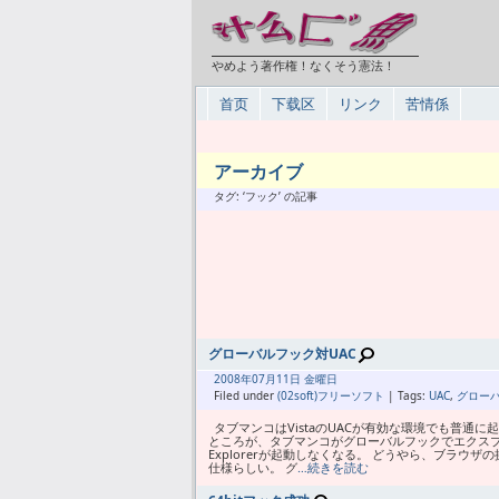
やめよう著作権！なくそう憲法！
首页
下载区
リンク
苦情係
アーカイブ
タグ: ‘フック’ の記事
グローバルフック対UAC
2008年
07月
11日 金曜日
Filed under
(02soft)フリーソフト
| Tags:
UAC
,
グロー
タブマンコはVistaのUACが有効な環境でも普
ところが、タブマンコがグローバルフックでエクスプロ
Explorerが起動しなくなる。 どうやら、ブラウ
仕様らしい。 グ
…続きを読む