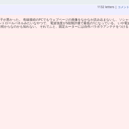
1132 letters |
コメン
調子が悪かった。 有線接続のPCでもウェブページの画像をなかなか読み込まないし、ソシャ
ントロールパネルみたいなやつで、 電波強度が5段階評価で最低の1になっている。 いや電
最初からなのかも知れない。 それでふと、固定ルーターには自作パラボラアンテナをつける