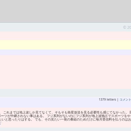
© 2
1379 letters |
コメン
。 これまでは地上波しか見てなくて、そもそも衛星放送を見る必要性も感じてなかった。 
ポーツが中継されない事はある。 フジ系列がないのにフジ系列が地上波独占でスポーツをや
たいと思ったりはする。 でも、その見たい一発の番組のためだけに毎月受信料を払うのは
む