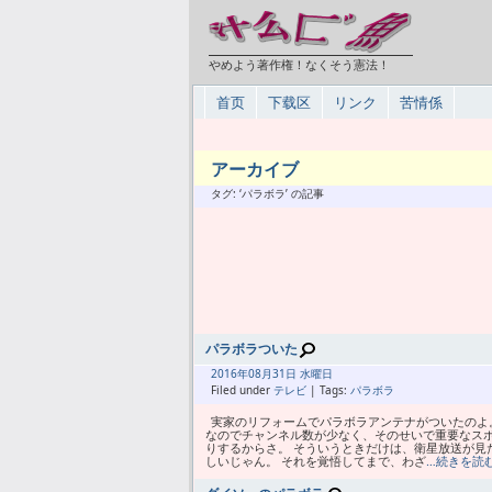
やめよう著作権！なくそう憲法！
首页
下载区
リンク
苦情係
アーカイブ
タグ: ‘パラボラ’ の記事
パラボラついた
2016年
08月
31日 水曜日
Filed under
テレビ
| Tags:
パラボラ
実家のリフォームでパラボラアンテナがついたのよ
なのでチャンネル数が少なく、そのせいで重要なス
りするからさ。 そういうときだけは、衛星放送が見
しいじゃん。 それを覚悟してまで、わざ
…続きを読