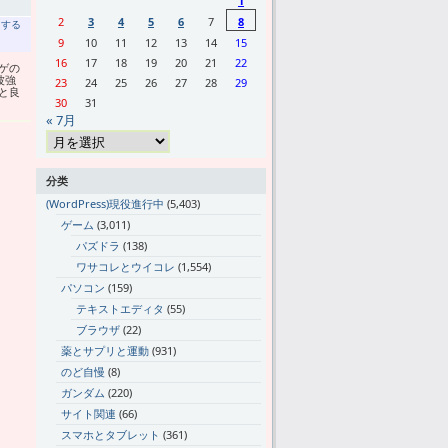
1
2
3
4
5
6
7
8
トする
9
10
11
12
13
14
15
16
17
18
19
20
21
22
ゲの
波強
23
24
25
26
27
28
29
と良
30
31
« 7月
分类
(WordPress)現役進行中
(5,403)
ゲーム
(3,011)
パズドラ
(138)
ワサコレとウイコレ
(1,554)
パソコン
(159)
テキストエディタ
(55)
ブラウザ
(22)
薬とサプリと運動
(931)
のど自慢
(8)
ガンダム
(220)
サイト関連
(66)
スマホとタブレット
(361)