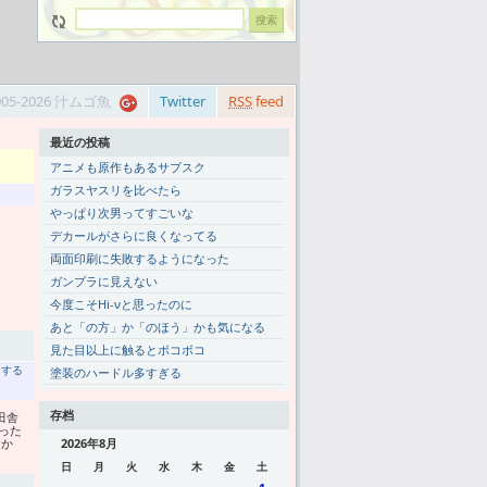
005-2026 汁ムゴ魚
Twitter
RSS
feed
最近の投稿
アニメも原作もあるサブスク
ガラスヤスリを比べたら
やっぱり次男ってすごいな
デカールがさらに良くなってる
両面印刷に失敗するようになった
ガンプラに見えない
今度こそHi-νと思ったのに
あと「の方」か「のほう」かも気になる
見た目以上に触るとボコボコ
トする
塗装のハードル多すぎる
存档
田舎
った
おか
2026年8月
日
月
火
水
木
金
土