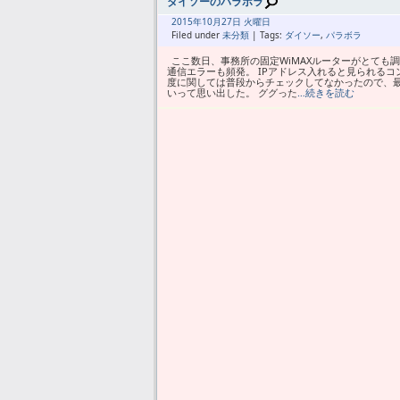
ダイソーのパラボラ
2015年
10月
27日 火曜日
Filed under
未分類
| Tags:
ダイソー
,
パラボラ
ここ数日、事務所の固定WiMAXルーターがとても
通信エラーも頻発。 IPアドレス入れると見られるコ
度に関しては普段からチェックしてなかったので、
いって思い出した。 ググった
…続きを読む