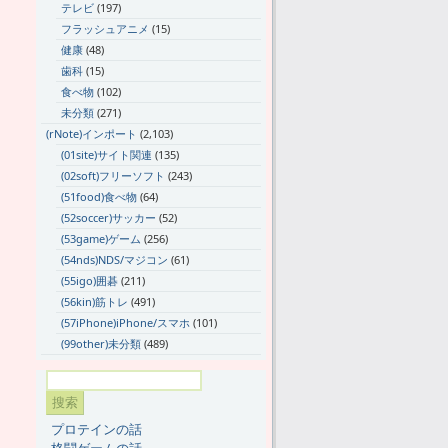
テレビ
(197)
フラッシュアニメ
(15)
健康
(48)
歯科
(15)
食べ物
(102)
未分類
(271)
(rNote)インポート
(2,103)
(01site)サイト関連
(135)
(02soft)フリーソフト
(243)
(51food)食べ物
(64)
(52soccer)サッカー
(52)
(53game)ゲーム
(256)
(54nds)NDS/マジコン
(61)
(55igo)囲碁
(211)
(56kin)筋トレ
(491)
(57iPhone)iPhone/スマホ
(101)
(99other)未分類
(489)
プロテインの話