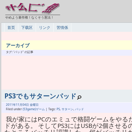
やめよう著作権！なくそう憲法！
首页
下载区
リンク
苦情係
アーカイブ
タグ: ‘パッド’ の記事
PS3でもサターンパッド
2011年
11月
04日 金曜日
Filed under
(53game)ゲーム
| Tags:
PS
,
サターン
,
パッド
我が家にはPCのエミュで格闘ゲームをやる
ドがある。 そしてPS3にはUSBが2個させ