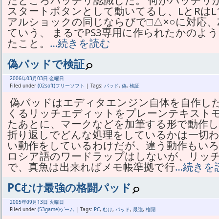
たところバッチリ認識した。 何がバッチリ
スタートボタンとして動いてるし、LとRはL1と
アルショックの同じならびで□△×○に対応、Z
ていう、 まるでPS3専用に作られたかのよ
たこと。
…続きを読む
偽パッドで検証
2006年
03月
03日 金曜日
Filed under
(02soft)フリーソフト
| Tags:
パッド
,
偽
,
検証
偽パッドはエディタエンジン自体を自作した
くるリッチエディットをプレーンテキストモ
たあとに、マークなどを加筆する形で動作し
折り返しでどんな処理をしているかは一切わ
い動作をしているわけだが、違う動作もいろ
ロシア語のワードラップはしないが、リッ
で、真魚は出来ればメモ帳準拠で行
…続きを
PCむけ最強の格闘パッド
2005年
09月
13日 火曜日
Filed under
(53game)ゲーム
| Tags:
PC
,
むけ
,
パッド
,
最強
,
格闘