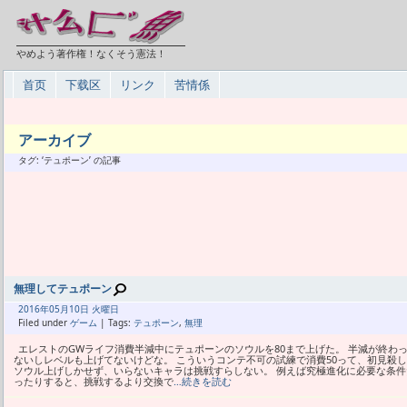
やめよう著作権！なくそう憲法！
首页
下载区
リンク
苦情係
アーカイブ
タグ: ‘テュポーン’ の記事
無理してテュポーン
2016年
05月
10日 火曜日
Filed under
ゲーム
| Tags:
テュポーン
,
無理
エレストのGWライフ消費半減中にテュポーンのソウルを80まで上げた。 半減が終わっ
ないしレベルも上げてないけどな。 こういうコンテ不可の試練で消費50って、初見殺
ソウル上げしかせず、いらないキャラは挑戦すらしない。 例えば究極進化に必要な条件
ったりすると、挑戦するより交換で
…続きを読む