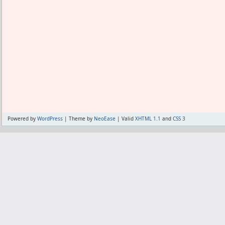
Powered by
WordPress
| Theme by
NeoEase
| Valid
XHTML 1.1
and
CSS 3