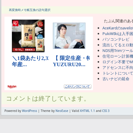
再変換時メモ帳互換の語句選択
たぶん関連のあ
AceKardのsavelist
PukiWIkiは入手
パソコンテレビ
流出してるエロ
NDS用Trimツー
住宅ローン計算機
ログイン不要でM
アドセンスに不
トレントについて
古いナビの延命
コメントは終了しています。
Powered by
WordPress
| Theme by
NeoEase
| Valid
XHTML 1.1
and
CSS 3