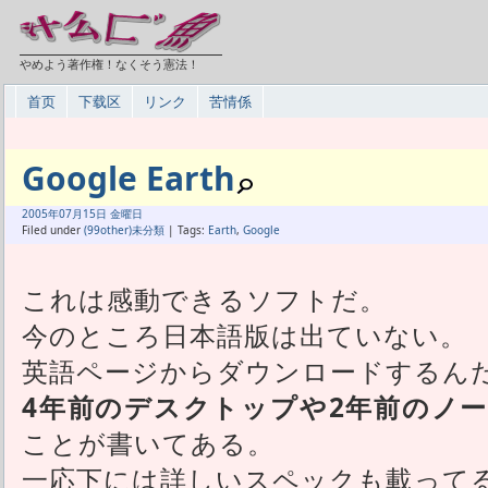
やめよう著作権！なくそう憲法！
首页
下载区
リンク
苦情係
Google Earth
2005年
07月
15日 金曜日
Filed under
(99other)未分類
| Tags:
Earth
,
Google
これは感動できるソフトだ。
今のところ日本語版は出ていない。
英語ページからダウンロードするん
4年前のデスクトップや2年前のノ
ことが書いてある。
一応下には詳しいスペックも載って