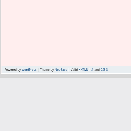
Powered by
WordPress
| Theme by
NeoEase
| Valid
XHTML 1.1
and
CSS 3