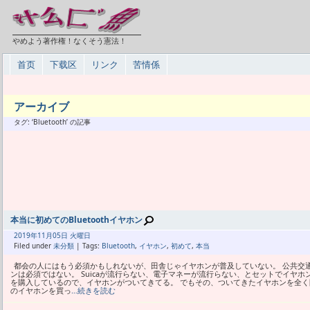
やめよう著作権！なくそう憲法！
首页
下载区
リンク
苦情係
アーカイブ
タグ: ‘Bluetooth’ の記事
本当に初めてのBluetoothイヤホン
2019年
11月
05日 火曜日
Filed under
未分類
| Tags:
Bluetooth
,
イヤホン
,
初めて
,
本当
都会の人にはもう必須かもしれないが、田舎じゃイヤホンが普及していない。 公共交
ンは必須ではない。 Suicaが流行らない、電子マネーが流行らない、とセットでイヤホンも
を購入しているので、イヤホンがついてきてる。 でもその、ついてきたイヤホンを全く開封
のイヤホンを買っ
…続きを読む