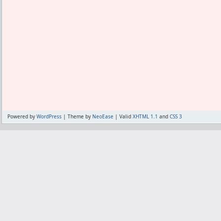
Powered by
WordPress
| Theme by
NeoEase
| Valid
XHTML 1.1
and
CSS 3