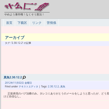
やめよう著作権！なくそう憲法！
首页
下载区
リンク
苦情係
アーカイブ
タグ: ‘2.30.12.2’ の記事
真魚2.30.12.2
2012年
11月
02日 金曜日
Filed under
テキストエディタ
| Tags:
2.30.12.2
,
真魚
正規表現のバグ治療のみ。タレコミありがとうのメールをしようと思ったが、どう見
けど自信なし。