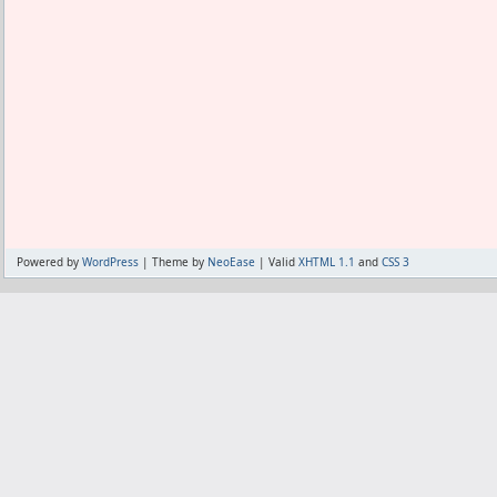
Powered by
WordPress
| Theme by
NeoEase
| Valid
XHTML 1.1
and
CSS 3