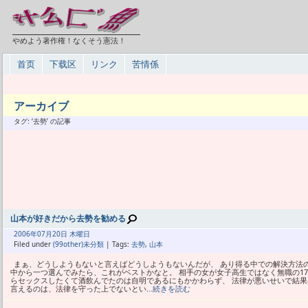
やめよう著作権！なくそう憲法！
首页
下载区
リンク
苦情係
アーカイブ
タグ: ‘去勢’ の記事
山本が好きだから去勢を勧める
2006年
07月
20日 木曜日
Filed under
(99other)未分類
| Tags:
去勢
,
山本
まぁ、どうしようもないと言えばどうしようもないんだが、 あり得る中での解決方法
中から一つ選んでみたら、これがベストかなと。 相手の女が女子高生ではなく無職の1
らセックスしたくて酒飲んでたのは自明であるにもかかわらず、 法律が悪いせいで結果
言えるのは、法律を守った上でないとい
…続きを読む