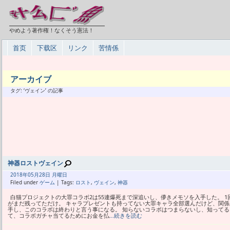
やめよう著作権！なくそう憲法！
首页
下载区
リンク
苦情係
アーカイブ
タグ: ‘ヴェイン’ の記事
神器ロストヴェイン
2018年
05月
28日 月曜日
Filed under
ゲーム
| Tags:
ロスト
,
ヴェイン
,
神器
白猫プロジェクトの大罪コラボ2は55連爆死まで深追いし、儚きメモソを入手した。 
がまだ残ってただけ。 キャラプレゼントも持ってない大罪キャラ全部選んだけど、関係
手し、このコラボは終わりと言う事になる。 知らないコラボはつまらないし、知ってる
て、コラボガチャ当てるためにお金を払
…続きを読む