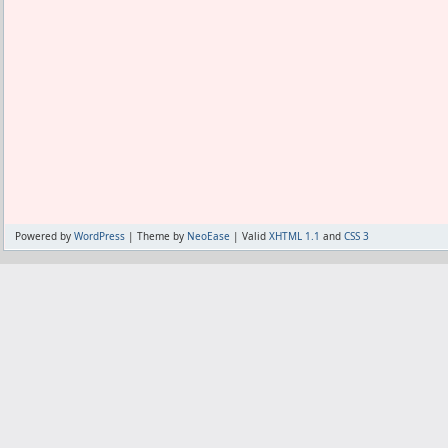
Powered by
WordPress
| Theme by
NeoEase
| Valid
XHTML 1.1
and
CSS 3