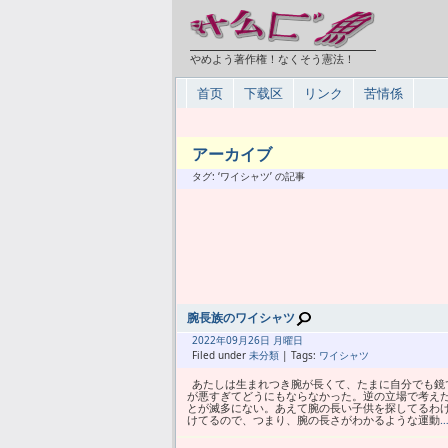
やめよう著作権！なくそう憲法！
首页
下载区
リンク
苦情係
アーカイブ
タグ: ‘ワイシャツ’ の記事
腕長族のワイシャツ
2022年
09月
26日 月曜日
Filed under
未分類
| Tags:
ワイシャツ
あたしは生まれつき腕が長くて、たまに自分でも鏡
が悪すぎてどうにもならなかった。逆の立場で考え
とが滅多にない。あえて腕の長い子供を探してるわ
けてるので、つまり、腕の長さがわかるような運動