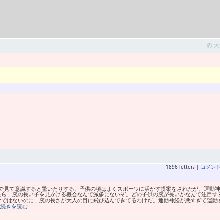
© 2
1896 letters |
コメン
で見て意識すると驚いたりする。子供の頃はよくスポーツに活かす提案をされたが、運動神
たら、腕の長い子を見かける機会なんて滅多にないぞ。どの子供の腕が長いかなんて注目す
けではないのに、腕の長さが大人の目に飛び込んできてるわけだ。運動神経が悪すぎて運動
…続きを読む