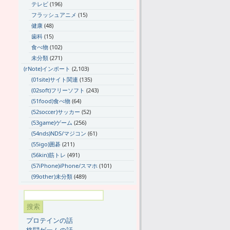
テレビ
(196)
フラッシュアニメ
(15)
健康
(48)
歯科
(15)
食べ物
(102)
未分類
(271)
(rNote)インポート
(2,103)
(01site)サイト関連
(135)
(02soft)フリーソフト
(243)
(51food)食べ物
(64)
(52soccer)サッカー
(52)
(53game)ゲーム
(256)
(54nds)NDS/マジコン
(61)
(55igo)囲碁
(211)
(56kin)筋トレ
(491)
(57iPhone)iPhone/スマホ
(101)
(99other)未分類
(489)
プロテインの話