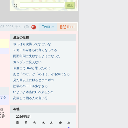
005-2026 汁ムゴ魚
Twitter
RSS
feed
最近の投稿
やっぱり次男ってすごいな
デカールがさらに良くなってる
両面印刷に失敗するようになった
ガンプラに見えない
今度こそHi-νと思ったのに
あと「の方」か「のほう」かも気になる
見た目以上に触るとボコボコ
塗装のハードル多すぎる
いよいよ本当にHi-ν来るか？
トする
高騰して困る人の言い分
存档
経
るこ
を避
2026年8月
日
月
火
水
木
金
土