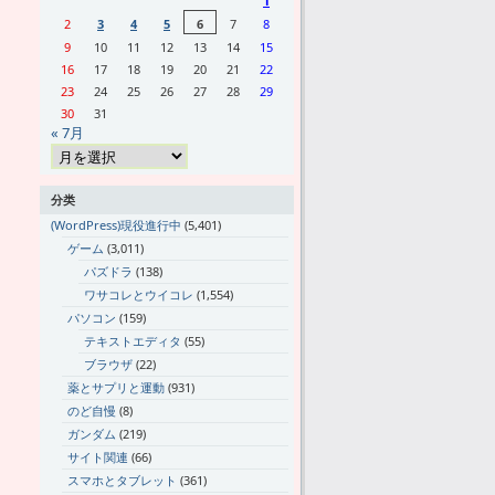
1
2
3
4
5
6
7
8
9
10
11
12
13
14
15
16
17
18
19
20
21
22
23
24
25
26
27
28
29
30
31
« 7月
分类
(WordPress)現役進行中
(5,401)
ゲーム
(3,011)
パズドラ
(138)
ワサコレとウイコレ
(1,554)
パソコン
(159)
テキストエディタ
(55)
ブラウザ
(22)
薬とサプリと運動
(931)
のど自慢
(8)
ガンダム
(219)
サイト関連
(66)
スマホとタブレット
(361)