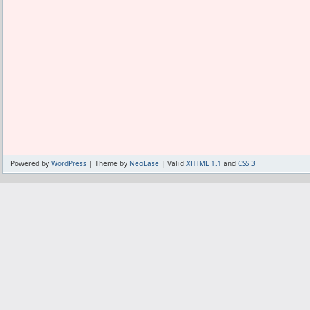
Powered by
WordPress
| Theme by
NeoEase
| Valid
XHTML 1.1
and
CSS 3