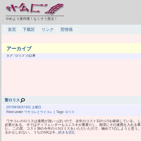
やめよう著作権！なくそう憲法！
首页
下载区
リンク
苦情係
アーカイブ
タグ: ‘ロリス’ の記事
聖ロリス
2019年
08月
10日 土曜日
Filed under
ワサコレとウイコレ
| Tags:
ロリス
ワサコレのロリスは連携が強いっぽいので、去年のコスト32の☆5を確保している。 
必要がある。 今ではディフェンダーもユニスキが重要だし、無理にその連携を入れる事
た。 この度、コスト38の今年の☆5ロリスをいただいたので、極めて1凸しようと思う
るかもしれない。 うちのGKは今
…続きを読む