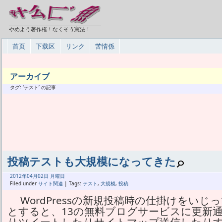
やめよう著作権！なくそう憲法！
首页
下载区
リンク
苦情係
アーカイブ
タグ: ‘テスト’ の記事
投稿テストも大規模になってきた
2012年
04月
02日 月曜日
Filed under
サイト関連
| Tags:
テスト
,
大規模
,
投稿
WordPressの新規投稿時の仕掛けをい
とすると、13の無料ブログサービスに更新通