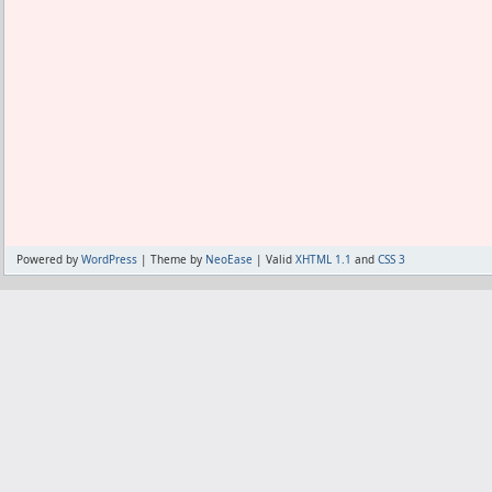
Powered by
WordPress
| Theme by
NeoEase
| Valid
XHTML 1.1
and
CSS 3