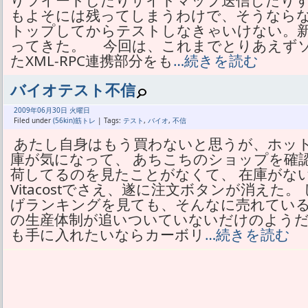
りツイートしたりサイトマップ送信したり
もよそには残ってしまうわけで、そうなら
トップしてからテストしなきゃいけない。
ってきた。 今回は、これまでとりあえず
たXML-RPC連携部分をも
…続きを読む
バイオテスト不信
2009年
06月
30日 火曜日
Filed under
(56kin)筋トレ
| Tags:
テスト
,
バイオ
,
不信
あたし自身はもう買わないと思うが、ホッ
庫が気になって、 あちこちのショップを確
荷してるのを見たことがなくて、 在庫がな
Vitacostでさえ、遂に注文ボタンが消えた
げランキングを見ても、そんなに売れている
の生産体制が追いついていないだけのようだ
も手に入れたいならカーボリ
…続きを読む