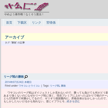
やめよう著作権！なくそう憲法！
首页
下载区
リンク
苦情係
アーカイブ
タグ: ‘勝敗’ の記事
リーグ戦の勝敗
2014年
07月
24日 木曜日
Filed under
ワサコレとウイコレ
| Tags:
リーグ戦
,
勝敗
ワサコレのリーグ戦はダイジェストしか見れないので、勝っても負けても何がどう影
あまり強くないのになぜかリーグ戦に強く、現在プレミアに上がったばかりで他のチー
とら3万前半で何勝かしてるので、ギリギリ残留圏内だ。昇格自体がおかしかったので
もしかしたらいけるかも知れない。逆にイブラヒモ
…続きを読む