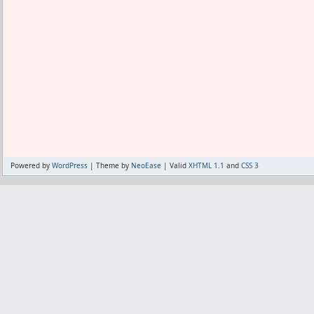
Powered by
WordPress
| Theme by
NeoEase
| Valid
XHTML 1.1
and
CSS 3