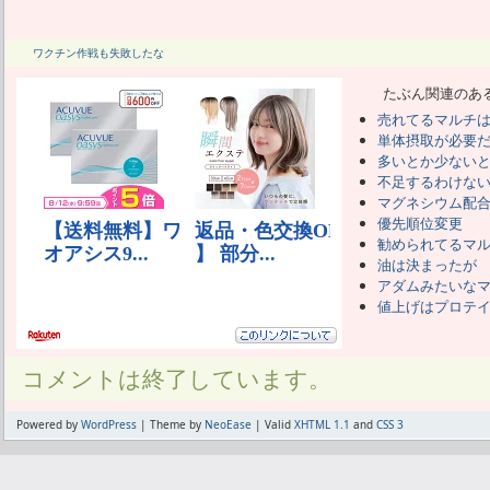
ワクチン作戦も失敗したな
たぶん関連のあ
売れてるマルチ
単体摂取が必要
多いとか少ない
不足するわけな
マグネシウム配
優先順位変更
勧められてるマ
油は決まったが
アダムみたいな
値上げはプロテ
コメントは終了しています。
Powered by
WordPress
| Theme by
NeoEase
| Valid
XHTML 1.1
and
CSS 3