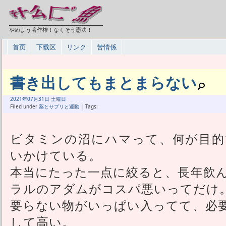
やめよう著作権！なくそう憲法！
首页
下载区
リンク
苦情係
書き出してもまとまらない
2021年
07月
31日 土曜日
Filed under
薬とサプリと運動
| Tags:
ビタミンの沼にハマって、何が目的
いかけている。
本当にたった一点に絞ると、長年飲
ラルのアダムがコスパ悪いってだけ
要らない物がいっぱい入ってて、必
して高い。